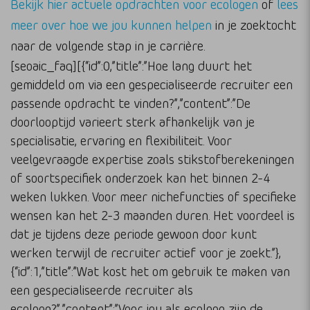
Bekijk hier actuele opdrachten voor ecologen
of
lees
meer over hoe we jou kunnen helpen
in je zoektocht
naar de volgende stap in je carrière.
[seoaic_faq][{“id”:0,”title”:”Hoe lang duurt het
gemiddeld om via een gespecialiseerde recruiter een
passende opdracht te vinden?”,”content”:”De
doorlooptijd varieert sterk afhankelijk van je
specialisatie, ervaring en flexibiliteit. Voor
veelgevraagde expertise zoals stikstofberekeningen
of soortspecifiek onderzoek kan het binnen 2-4
weken lukken. Voor meer nichefuncties of specifieke
wensen kan het 2-3 maanden duren. Het voordeel is
dat je tijdens deze periode gewoon door kunt
werken terwijl de recruiter actief voor je zoekt.”},
{“id”:1,”title”:”Wat kost het om gebruik te maken van
een gespecialiseerde recruiter als
ecoloog?”,”content”:”Voor jou als ecoloog zijn de