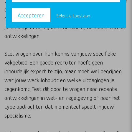
letten op enkele belangrijke signalen. Vraag naar hun
ervaring in de sector en hoe lang ze al actief zijn in
Accepteren
Selectie toestaan
de milieu- en ecologiebranche. Een recruiter met
jarenlange ervaring kent de markt, de spelers en de
ontwikkelingen.
Stel vragen over hun kennis van jouw specifieke
vakgebied. Een goede recruiter hoeft geen
inhoudelijk expert te zijn, maar moet wel begrijpen
wat jouw werk inhoudt en welke uitdagingen je
tegenkomt. Test dit door te vragen naar recente
ontwikkelingen in wet- en regelgeving of naar het
type opdrachten dat momenteel speelt in jouw
specialisme.