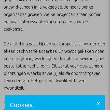
ontwikkelingen in je vakgebied. Je hoort welke
organisaties groeien, welke projecten eraan komen
en waar interessante kansen liggen voor de
toekomst.
De matching gaat bij een sectorspecialist verder dan
alleen technische expertise. Er wordt gekeken naar
persoonlijkheid, werkstijl en de cultuur waarin jij het
beste tot je recht komt. Dit zorgt voor duurzamere
plaatsingen waarbij zowel jij als de opdrachtgever
tevreden zijn. Het gaat om kwaliteit boven
kwantiteit.
Daarnaast begrijpt een recruitmentpartner met
Cookies
sectorfocus de specifieke carrièrepaden binnen de