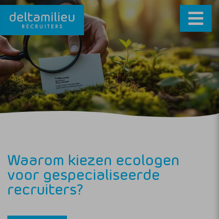
Waarom kiezen ecologen
voor gespecialiseerde
recruiters?