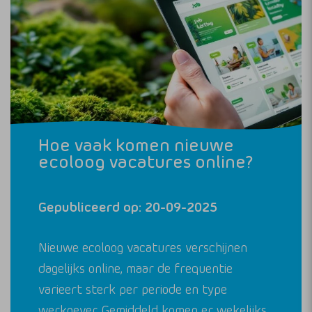
Hoe vaak komen nieuwe
ecoloog vacatures online?
Gepubliceerd op: 20-09-2025
Nieuwe ecoloog vacatures verschijnen
dagelijks online, maar de frequentie
varieert sterk per periode en type
werkgever. Gemiddeld komen er wekelijks