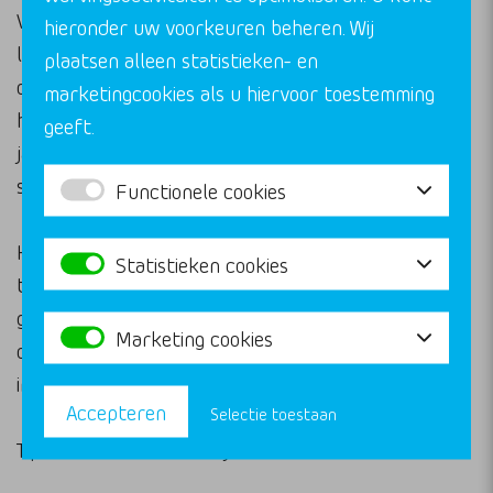
Voor pas afgestudeerden is het slim om al tijdens je
hieronder uw voorkeuren beheren. Wij
laatste studiejaar te beginnen met oriënteren. Veel
plaatsen alleen statistieken- en
organisaties werven actief op universiteiten en
marketingcookies als u hiervoor toestemming
hogescholen in februari en maart. Begin dus al in
geeft.
januari met het opstellen van je cv en
sollicitatiebrief.
Functionele cookies
Het najaar is ook het moment waarop veel
Statistieken cookies
traineeships en startersfuncties worden
geadverteerd. Grote adviesbureaus en
Marketing cookies
overheidsorganisaties hebben vaak jaarlijkse
instroommomenten voor hun traineeprogramma’s.
Accepteren
Selectie toestaan
Tips voor het timen van je sollicitatie: