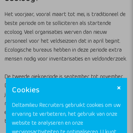
Het voorjaar, vooral maart tot mei, is traditioneel de
beste periode om te solliciteren als startende
ecoloog. Veel organisaties werven dan nieuw
personeel voor het veldseizoen dat in april begint.
Ecologische bureaus hebben in deze periode extra
mensen nodig voor inventarisaties en veldonderzoek.
De tweede piekperiode is september tot november.
Dan bereiden organisaties zich voor op het nieuwe
Cookies
jaar en worden budgetten vrijgemaakt voor nieuwe
medewerkers. Ook zijn er dan vacatures van
Deltamilieu Recruiters gebruikt cookies om uw
ecologen die na het veldseizoen besluiten van baan
ervaring te verbeteren, het gebruik van onze
te wisselen.
website te analyseren en onze
wervingsactiviteiten te optimaliseren. U kunt