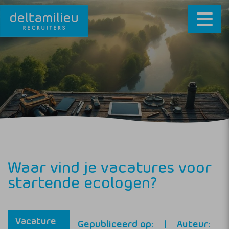
Waar vind je vacatures voor
startende ecologen?
Vacature
Gepubliceerd op:
Auteur: