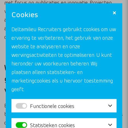
met focus op publicaties en innovatie. Projecten
variëren van langlopend onderzoek tot kortdurende
Cookies
adviestrajecten. Carrièrepaden lopen via de
academische ladder of naar functies als senior
Deltamilieu Recruiters gebruikt cookies om uw
onderzoeker.
ervaring te verbeteren, het gebruik van onze
website te analyseren en onze
wervingsactiviteiten te optimaliseren. U kunt
hieronder uw voorkeuren beheren. Wij
Waarom werkt een
plaatsen alleen statistieken- en
gespecialiseerde recruiter
marketingcookies als u hiervoor toestemming
voor ecologie vacatures?
geeft.
Een gespecialiseerde recruiter in de ecologie sector
Functionele cookies
biedt concrete voordelen voor ervaren professionals
die op zoek zijn naar hun volgende carrièrestap. De
Statistieken cookies