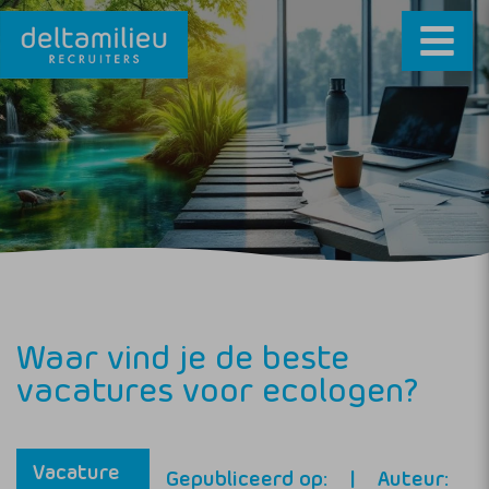
Waar vind je de beste
vacatures voor ecologen?
Vacature
Gepubliceerd op:
Auteur: