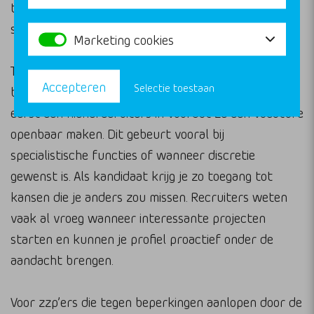
toegevoegde waarde zit vooral in de diepgaande
sectorkennis en het uitgebreide netwerk.
Marketing cookies
Toegang tot niet-gepubliceerde vacatures is een
Accepteren
Selectie toestaan
belangrijk voordeel. Veel opdrachtgevers schakelen
eerst een nicherecruiters in voordat ze een vacature
openbaar maken. Dit gebeurt vooral bij
specialistische functies of wanneer discretie
gewenst is. Als kandidaat krijg je zo toegang tot
kansen die je anders zou missen. Recruiters weten
vaak al vroeg wanneer interessante projecten
starten en kunnen je profiel proactief onder de
aandacht brengen.
Voor zzp’ers die tegen beperkingen aanlopen door de