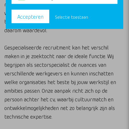
nieuwe wetgeving of uitbreiding van teams en
worden niet altijd breed uitgeschreven. Netwerken
Accepteren
Selectie toestaan
binnen de sector en contact houden met collega’s is
daarom waardevol.
Gespecialiseerde recruitment kan het verschil
maken in je zoektocht naar de ideale functie. Wij
begrijpen als sectorspecialist de nuances van
verschillende werkgevers en kunnen inschatten
welke organisaties het beste bij jouw werkstijl en
ambities passen. Onze aanpak richt zich op de
persoon achter het cv, waarbij cultuurmatch en
ontwikkelmogelijkheden net zo belangrijk zijn als
technische expertise.