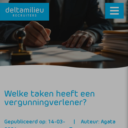
Welke taken heeft een
vergunningverlener?
Gepubliceerd op: 14-03-
Auteur: Agata