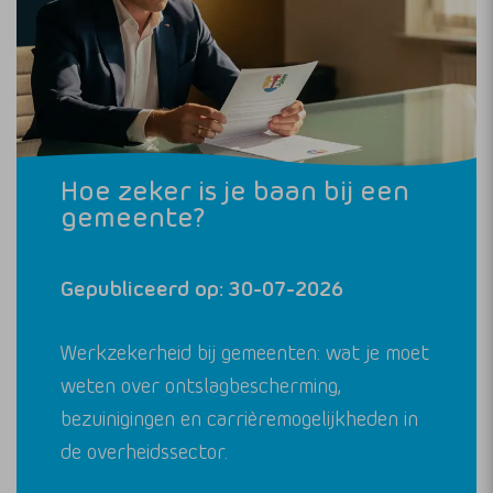
Hoe zeker is je baan bij een
gemeente?
Gepubliceerd op: 30-07-2026
Werkzekerheid bij gemeenten: wat je moet
weten over ontslagbescherming,
bezuinigingen en carrièremogelijkheden in
de overheidssector.