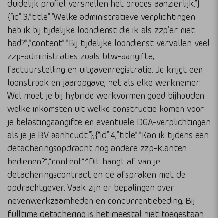
duidelijk profiel versnellen het proces aanzienlijk.”},
{“id”:3,”title”:”Welke administratieve verplichtingen
heb ik bij tijdelijke loondienst die ik als zzp’er niet
had?”,”content”:”Bij tijdelijke loondienst vervallen veel
zzp-administraties zoals btw-aangifte,
factuurstelling en uitgavenregistratie. Je krijgt een
loonstrook en jaaropgave, net als elke werknemer.
Wel moet je bij hybride werkvormen goed bijhouden
welke inkomsten uit welke constructie komen voor
je belastingaangifte en eventuele DGA-verplichtingen
als je je BV aanhoudt.”},{“id”:4,”title”:”Kan ik tijdens een
detacheringsopdracht nog andere zzp-klanten
bedienen?”,”content”:”Dit hangt af van je
detacheringscontract en de afspraken met de
opdrachtgever. Vaak zijn er bepalingen over
nevenwerkzaamheden en concurrentiebeding. Bij
fulltime detachering is het meestal niet toegestaan