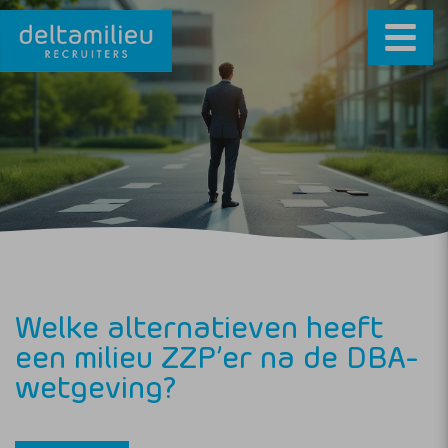
Welke alternatieven heeft
een milieu ZZP’er na de DBA-
wetgeving?