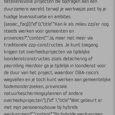
betekenisvolle projecten die bijdragen aan een
duurzamere wereld, terwijl je werkwijze past bij je
huidige levenssituatie en ambities.
[seoaic_faq][{“id”:0,”title”:”Kan ik als milieu zzp’er nog
steeds werken voor gemeenten en
provincies?”,”content”:”Ja, maar niet meer via
traditionele zzp-constructies. Je kunt toegang
krijgen tot overheidsprojecten via tijdelijke
loondienstconstructies zoals detachering of
payrolling. Hierdoor ga je tijdelijk in loondienst voor
de duur van het project, waardoor DBA-risico’s
wegvallen en je toch kunt werken aan gemeentelijke
bodemonderzoeken, provinciale
natuurbeschermingsplannen of andere
overheidsprojecten.”},{“id”:1,”title”:”Wat gebeurt er
met mijn pensioenopbouw bij hybride
werkvormen?”,”content”:”Bij hybride werkvormen