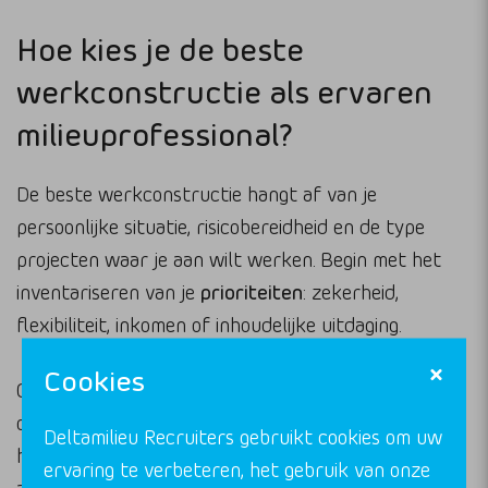
Hoe kies je de beste
werkconstructie als ervaren
milieuprofessional?
De beste werkconstructie hangt af van je
persoonlijke situatie, risicobereidheid en de type
projecten waar je aan wilt werken. Begin met het
inventariseren van je
prioriteiten
: zekerheid,
flexibiliteit, inkomen of inhoudelijke uitdaging.
Cookies
Overweeg deze factoren bij je keuze. Wil je vooral
overheidsprojecten doen? Dan is detachering of
Deltamilieu Recruiters gebruikt cookies om uw
hybride werken noodzakelijk. Hecht je veel waarde
ervaring te verbeteren, het gebruik van onze
aan ondernemersvrijheid? Kijk dan naar private