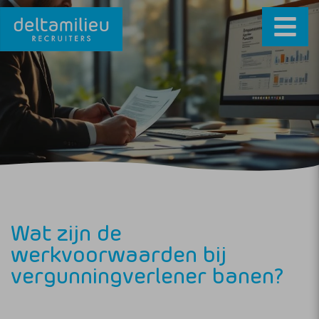
Wat zijn de
werkvoorwaarden bij
vergunningverlener banen?