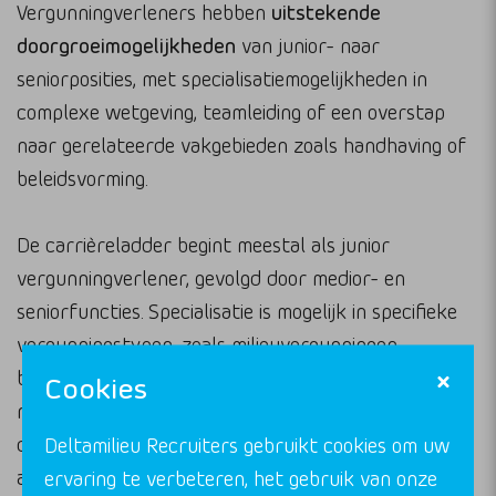
Vergunningverleners hebben
uitstekende
doorgroeimogelijkheden
van junior- naar
seniorposities, met specialisatiemogelijkheden in
complexe wetgeving, teamleiding of een overstap
naar gerelateerde vakgebieden zoals handhaving of
beleidsvorming.
De carrièreladder begint meestal als junior
vergunningverlener, gevolgd door medior- en
seniorfuncties. Specialisatie is mogelijk in specifieke
vergunningstypen, zoals milieuvergunningen,
bouwvergunningen onder de Omgevingswet of
Cookies
natuurvergunningen. Ervaren professionals kunnen
doorgroeien naar coördinator, teamleider of
Deltamilieu Recruiters gebruikt cookies om uw
afdelingshoofd vergunningverlening.
ervaring te verbeteren, het gebruik van onze