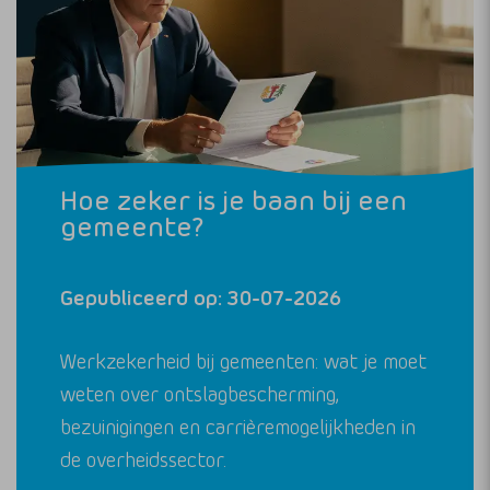
Hoe zeker is je baan bij een
gemeente?
Gepubliceerd op: 30-07-2026
Werkzekerheid bij gemeenten: wat je moet
weten over ontslagbescherming,
bezuinigingen en carrièremogelijkheden in
de overheidssector.