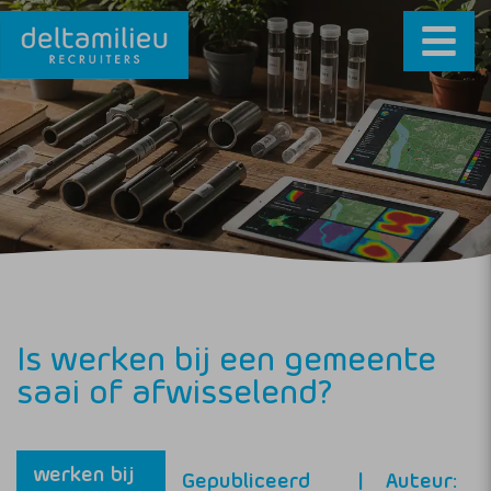
Is werken bij een gemeente
saai of afwisselend?
werken bij
Gepubliceerd
Auteur: