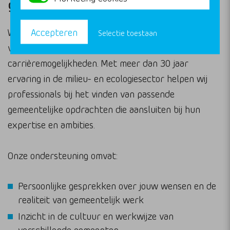
gemeentelijke carrièrekansen
Accepteren
Wij begrijpen dat de stap naar gemeentelijk werk
Selectie toestaan
vragen oproept over cultuur, werkwijze en
carrièremogelijkheden. Met meer dan 30 jaar
ervaring in de milieu- en ecologiesector helpen wij
professionals bij het vinden van passende
gemeentelijke opdrachten die aansluiten bij hun
expertise en ambities.
Onze ondersteuning omvat:
Persoonlijke gesprekken over jouw wensen en de
realiteit van gemeentelijk werk
Inzicht in de cultuur en werkwijze van
verschillende gemeenten