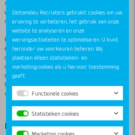
natuurcompensatie. Deze expertise maakt je
waardevol voor je eigen gemeente en opent deuren
Deltamilieu Recruiters gebruikt cookies om uw
naar andere overheden of adviesbureaus.
ervaring te verbeteren, het gebruik van onze
website te analyseren en onze
Een andere mogelijkheid is de overstap naar beleid
wervingsactiviteiten te optimaliseren. U kunt
en strategie. Ervaren milieuprofessionals kunnen
hieronder uw voorkeuren beheren. Wij
doorgroeien naar functies waarin ze milieubeleid
plaatsen alleen statistieken- en
ontwikkelen, duurzaamheidsstrategieën opstellen of
marketingcookies als u hiervoor toestemming
samenwerking tussen gemeenten coördineren. Dit
geeft.
biedt een bredere kijk op maatschappelijke
Functionele cookies
vraagstukken.
Statistieken cookies
Hoe Deltamilieu helpt met
Marketing cookies