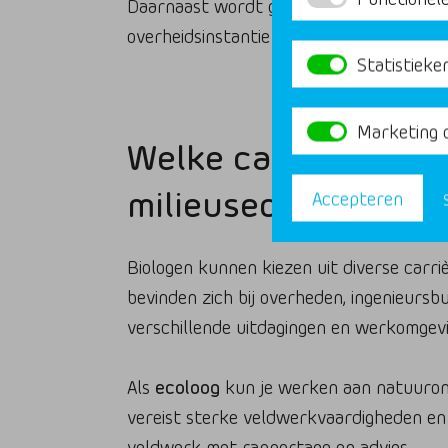
Daarnaast wordt gekeken naar de match
overheidsinstantie vereist andere kwalite
Statistieke
Marketing 
Welke carrièremogel
milieusector?
Accepteren
Biologen kunnen kiezen uit diverse carr
bevinden zich bij overheden, ingenieursb
verschillende uitdagingen en werkomgevi
Als
ecoloog
kun je werken aan natuurond
vereist sterke veldwerkvaardigheden en
veldwerk met rapportage en advies.