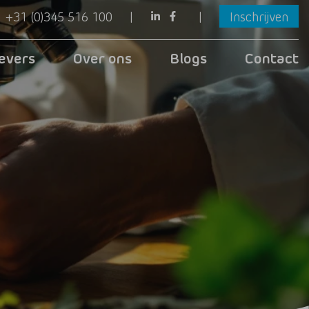
+31 (0)345 516 100
Inschrijven
evers
Over ons
Blogs
Contact