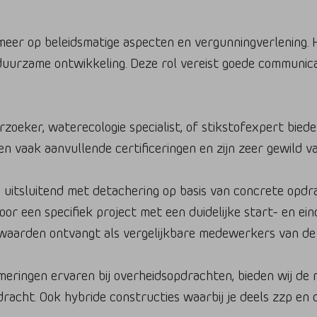
meer op beleidsmatige aspecten en vergunningverlening. Hie
 duurzame ontwikkeling. Deze rol vereist goede communic
zoeker, waterecologie specialist, of stikstofexpert bied
en vaak aanvullende certificeringen en zijn zeer gewild v
itsluitend met detachering op basis van concrete opdrach
or een specifiek project met een duidelijke start- en eind
rwaarden ontvangt als vergelijkbare medewerkers van de
ringen ervaren bij overheidsopdrachten, bieden wij de mog
acht. Ook hybride constructies waarbij je deels zzp en de