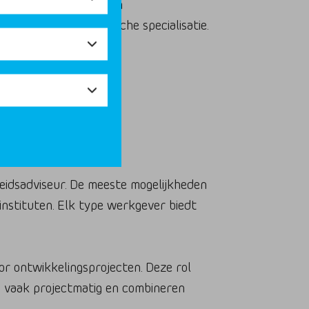
tgever. Werken bij een
het dezelfde biologische specialisatie.
en in de
leidsadviseur. De meeste mogelijkheden
instituten. Elk type werkgever biedt
r ontwikkelingsprojecten. Deze rol
n vaak projectmatig en combineren