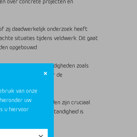
ken over concrete projecten en
 of zij daadwerkelijk onderzoek heeft
hte situaties tijdens veldwerk. Dit gaat
rden opgebouwd.
roepen, onderzoeksvaardigheden zoals
atuurbescherming onder de
cties.
gebruik van onze
 hieronder uw
Communicatievaardigheden zijn cruciaal
s u hiervoor
 opdrachtgevers. Zelfstandigheid is