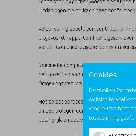
Technische expertise wordt niet alleen 
uitdagingen die de kandidaat heeft meeg
Veldervaring speelt een centrale rol in 
uitgevoerd, rapporten heeft geschreven 
verder dan theoretische kennis en verei
Specifieke competenties die worden get
Cookies
het opzetten van monitoringsprogramma’s
Omgevingswet, waardoor actuele kennis va
Deltamilieu Recruit
website te analyser
Het selectieproces houdt ook rekening met
voorkeuren beheren.
omdat biologen complexe ecologische info
toestemming geeft.
belangrijk omdat veel biologisch werk pla
Functionele